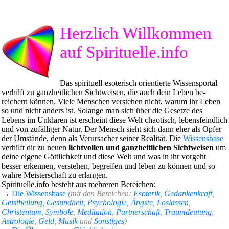
Herzlich Willkommen
auf Spirituelle.info
Das spirituell-esoterisch orientierte Wissens­portal
verhilft zu ganz­heitlichen Sicht­weisen, die auch dein Leben be­
reichern können. Viele Menschen verstehen nicht, warum ihr Leben
so und nicht anders ist. Solange man sich über die Gesetze des
Lebens im Unklaren ist erscheint diese Welt chaotisch, lebens­feindlich
und von zu­fälliger Natur. Der Mensch sieht sich dann eher als Opfer
der Umstände, denn als Ver­ursacher seiner Realität. Die
Wissens­base
verhilft dir zu neuen
licht­vollen und ganz­heit­lichen Sicht­weisen
um
deine eigene Gött­lich­keit und diese Welt und was in ihr vorgeht
besser erkennen, verstehen, begreifen und leben zu können und so
wahre Meister­schaft zu erlangen.
Spirituelle.info besteht aus mehreren Be­reichen:
→
Die Wissensbase
(mit den Bereichen:
Esoterik
,
Gedankenkraft
,
Geistheilung
,
Gesundheit
,
Psychologie
,
Ängste
,
Loslassen
,
Christentum
,
Symbole
,
Meditation
,
Partnerschaft
,
Traumdeutung
,
Astrologie
,
Geld
,
Musik
und
Sonstiges
)