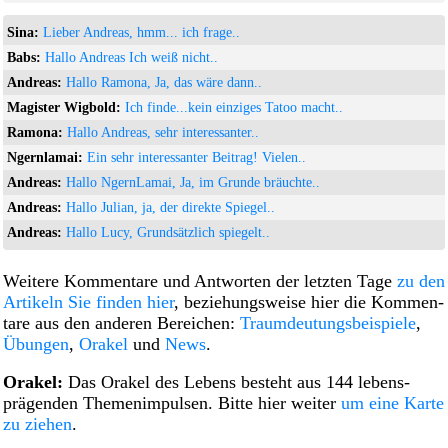
Sina:
Lieber Andreas, hmm... ich frage..
Babs:
Hallo Andreas Ich weiß nicht..
Andreas:
Hallo Ramona, Ja, das wäre dann..
Magister Wigbold:
Ich finde...kein einziges Tatoo macht..
Ramona:
Hallo Andreas, sehr interessanter..
Ngernlamai:
Ein sehr interessanter Beitrag! Vielen..
Andreas:
Hallo NgernLamai, Ja, im Grunde bräuchte..
Andreas:
Hallo Julian, ja, der direkte Spiegel..
Andreas:
Hallo Lucy, Grundsätzlich spiegelt..
Weitere Kommen­tare und Ant­worten der letzten Tage
zu den
Artikeln Sie finden hier
, be­ziehungs­weise hier die Kommen­
tare aus den anderen Be­reichen:
Traum­­deut­ungs­bei­spiele
,
Übungen
,
Orakel
und
News
.
Orakel:
Das Orakel des Lebens besteht aus 144 lebens­
prägenden Themen­impulsen. Bitte hier weiter
um eine Karte
zu ziehen
.