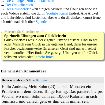
→
Die Übungen zum Glücklichsein
→
Der Orakelbereich
→
Der Newsbereich
- zu einigen Artikeln und Übungen habe ich
auch Videos erstellt, die du im
Youtube Kanal
findest. Alle Artikel
und Lehr­videos sind kostenlos, aber wie du dir denken kannst freue
ich mich natürlich über
Spenden
.
Möchten Sie Glücklich sein ?
Spirituelle Übungen zum Glücklich­sein
Glück ist etwas was in der eigenen Psyche entsteht. Und so hat
jeder Mensch sein Glück in der eigenen Hand, denn für unsere
Psyche, beziehungs­weise für unseren Geist sind nur wir selbst
ver­antwortlich. Hier finden Sie geistige Übungen um Ihr Glück
selbst zu schmieden.
>mehr Infos
Die neuesten Kommentare:
Delia schrieb am 5.8 zu
Bulimie
:
Hallo Andreas, Mein Sohn (23) hat seit Monaten ein
Problem mit dem Essen. Binge Eating. Das passiert 1-2 pro
Woche, wo mein Sohn dann ca. 10,000 Kalorien in sich
reinfrisst, und danach geht es ihm dann immer sehr