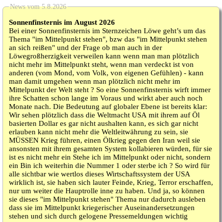
News vom 5.8.2026
Sonnenfinsternis im August 2026
Bei einer Sonnenfinsternis im Sternzeichen Löwe geht’s um das
Thema "im Mittelpunkt stehen", bzw das "im Mittelpunkt stehen
an sich reißen" und der Frage ob man auch in der
Löwegroßherzigkeit verweilen kann wenn man man plötzlich
nicht mehr im Mittelpunkt steht, wenn man verdeckt ist von
anderen (vom Mond, vom Volk, von eigenen Gefühlen) - kann
man damit umgehen wenn man plötzlich nicht mehr im
Mittelpunkt der Welt steht ? So eine Sonnenfinsternis wirft immer
ihre Schatten schon lange im Voraus und wirkt aber auch noch
Monate nach. Die Bedeutung auf globaler Ebene ist bereits klar:
Wir sehen plötzlich dass die Weltmacht USA mit ihrem auf Öl
basierten Dollar es gar nicht aushalten kann, es sich gar nicht
erlauben kann nicht mehr die Weltleitwährung zu sein, sie
MÜSSEN Krieg führen, einen Ölkrieg gegen den Iran weil sie
ansonsten mit ihrem gesamten System kollabieren würden, für sie
ist es nicht mehr ein Stehe ich im Mittelpunkt oder nicht, sondern
ein Bin ich weiterhin die Nummer 1 oder sterbe ich ? So wird für
alle sichtbar wie wertlos dieses Wirtschaftssystem der USA
wirklich ist, sie haben sich lauter Feinde, Krieg, Terror erschaffen,
nur um weiter die Hauptrolle inne zu haben. Und ja, so können
sie dieses "im Mittelpunkt stehen" Thema nur dadurch ausleben
dass sie im Mittelpunkt kriegerischer Auseinandersetzungen
stehen und sich durch gelogene Pressemeldungen wichtig