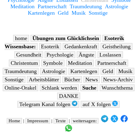
Meditation
Partnerschaft
Traumdeutung
Astrologie
Kartenlegen
Geld
Musik
Sonstige
home
Übungen zum Glücklichsein
Esoterik
Wissensbase:
Esoterik
Gedankenkraft
Geistheilung
Gesundheit
Psychologie
Ängste
Loslassen
Christentum
Symbole
Meditation
Partnerschaft
Traumdeutung
Astrologie
Kartenlegen
Geld
Musik
Sonstige
Arbeitsblätter
Bücher
News
News-Archiv
Online-Orakel
Schlank werden
Suche
Wunschthema
DANKE
Telegram Kanal folgen
auf X folgen
Home
|
Impressum
|
Texte
|
weitersagen: