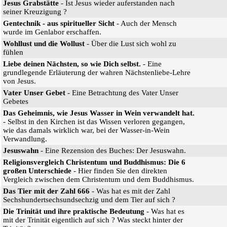
Jesus Grabstätte
- Ist Jesus wieder auferstanden nach
seiner Kreuzigung ?
Gentechnik - aus spiritueller Sicht
- Auch der Mensch
wurde im Genlabor erschaffen.
Wohllust und die Wollust
- Über die Lust sich wohl zu
fühlen
Liebe deinen Nächsten, so wie Dich selbst.
- Eine
grundlegende Erläuterung der wahren Nächstenliebe-Lehre
von Jesus.
Vater Unser Gebet
- Eine Betrachtung des Vater Unser
Gebetes
Das Geheimnis, wie Jesus Wasser in Wein verwandelt hat.
- Selbst in den Kirchen ist das Wissen verloren gegangen,
wie das damals wirklich war, bei der Wasser-in-Wein
Verwandlung.
Jesuswahn
- Eine Rezension des Buches: Der Jesuswahn.
Religionsvergleich Christentum und Buddhismus: Die 6
großen Unterschiede
- Hier finden Sie den direkten
Vergleich zwischen dem Christentum und dem Buddhismus.
Das Tier mit der Zahl 666
- Was hat es mit der Zahl
Sechshundertsechsundsechzig und dem Tier auf sich ?
Die Trinität und ihre praktische Bedeutung
- Was hat es
mit der Trinität eigentlich auf sich ? Was steckt hinter der