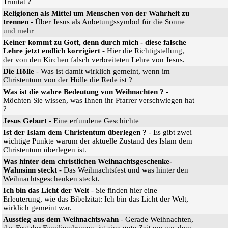
Trinität ?
Religionen als Mittel um Menschen von der Wahrheit zu
trennen
- Über Jesus als Anbetungssymbol für die Sonne
und mehr
Keiner kommt zu Gott, denn durch mich - diese falsche
Lehre jetzt endlich korrigiert
- Hier die Richtigstellung,
der von den Kirchen falsch verbreiteten Lehre von Jesus.
Die Hölle
- Was ist damit wirklich gemeint, wenn im
Christentum von der Hölle die Rede ist ?
Was ist die wahre Bedeutung von Weihnachten ?
-
Möchten Sie wissen, was Ihnen ihr Pfarrer verschwiegen hat
?
Jesus Geburt
- Eine erfundene Geschichte
Ist der Islam dem Christentum überlegen ?
- Es gibt zwei
wichtige Punkte warum der aktuelle Zustand des Islam dem
Christentum überlegen ist.
Was hinter dem christlichen Weihnachtsgeschenke-
Wahnsinn steckt
- Das Weihnachtsfest und was hinter den
Weihnachtsgeschenken steckt.
Ich bin das Licht der Welt
- Sie finden hier eine
Erleuterung, wie das Bibelzitat: Ich bin das Licht der Welt,
wirklich gemeint war.
Ausstieg aus dem Weihnachtswahn
- Gerade Weihnachten,
das Fest der Familiendramen, ist eine gute Zeit um aus dem