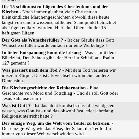
Die 15 schlimmsten Lügen des Christentums und der
Kirchen
- Noch immer glauben viele Christen an
kleinkindliche Märchengeschichten obwohl diese heute
längst von einem wissenschaftlichen Standpunkt betrachtet
als Lügen entlarvt wurden. Hier eine Übersicht der 15
heftigsten Lügen.
Der Gott als Wunscherfüller ?
- Ist der Glaube dass Gott
Wünsche erfüllen würde einfach nur eine Werbelüge ?
In tiefer Entspannung komt die Lösung
- Was ist mit dem
Bibelzitat, Den Seinen gibts der Herr im Schlaf, aus Psalm
127 gemeint ?
Was passiert nach dem Tod ?
- Mit dem Tod verlieren wir
unseren Körper. Das ist als wechseln wir in eine andere
Dimension.
Die Kirchengeschichte der Reinkarnation
- Eine
Geschichte von Mord und Totschlag - Und da soll Gott oder
Jesus zuhause sein ?
Was ist Gott ?
- Ist das nicht komisch, dass die wenigsten
wissen, was Gott ist - und das obwohl fast jeder jahrelang
Religionsunterricht hatte ?
Der einzige Weg, um die Welt vom Teufel zu befreien.
-
Der einzige Weg, wie das Böse, der Satan, der Teufel für
immer von dieser Welt verschwinden wird.