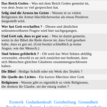
Das Reich Gottes
- Was mit dem Reich Gottes gemeint ist,
von dem Jesus so viel gesprochen hat.
Selig sind die Armen im Geiste
- Warum in so vielen
Religionen die Armut fälschlicherweise als etwas Positives
dargestellt wird.
Wer hat Gott erschaffen ?
- Diesen und ähnlichen
unbeantwortbaren Fragen wird hier nachgegangen.
Und Gott sah, dass es gut war.
- Was ist damit gemeint,
wenn in der Bibel die Rede davon ist, dass Gott gesehen
habe, dass es gut sei. (Gott besitzt schließlich ja keine
Augen, wie der Mensch.)
Sind Sekten gefährlich ?
- Oft wird das Wort Sekten abfällig
verwendet, obwohl es an sich zunächst nur bedeutet, dass
sich Menschen gleichen Glaubens zusammengeschlossen
haben.
Die Bibel
- Heilige Schrift oder ein Werk des Teufels ?
Die Quelle des Lichtes
- Ein kurzes Märchen über Gott.
Religionen
- Warum gibt es eigentlich so viele Religionen,
die denken ihr Glaube, sei der einzig wahre ?
Esoterik
Gedankenkraft
Geistheilung
Gesundheit
Psychologie
Ängste
Loslassen
Christentum
Symbole