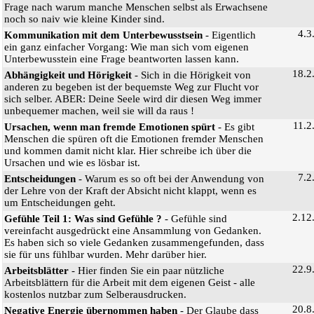
Frage nach warum manche Menschen selbst als Erwachsene
noch so naiv wie kleine Kinder sind.
4.3
Kommunikation mit dem Unterbewusstsein
- Eigentlich
ein ganz einfacher Vorgang: Wie man sich vom eigenen
Unterbewusstein eine Frage beantworten lassen kann.
18.2
Abhängigkeit und Hörigkeit
- Sich in die Hörigkeit von
anderen zu begeben ist der bequemste Weg zur Flucht vor
sich selber. ABER: Deine Seele wird dir diesen Weg immer
unbequemer machen, weil sie will da raus !
11.2
Ursachen, wenn man fremde Emotionen spürt
- Es gibt
Menschen die spüren oft die Emotionen fremder Menschen
und kommen damit nicht klar. Hier schreibe ich über die
Ursachen und wie es lösbar ist.
7.2
Entscheidungen
- Warum es so oft bei der Anwendung von
der Lehre von der Kraft der Absicht nicht klappt, wenn es
um Entscheidungen geht.
2.12
Gefühle Teil 1: Was sind Gefühle ?
- Gefühle sind
vereinfacht ausgedrückt eine Ansammlung von Gedanken.
Es haben sich so viele Gedanken zusammengefunden, dass
sie für uns fühlbar wurden. Mehr darüber hier.
22.9
Arbeitsblätter
- Hier finden Sie ein paar nützliche
Arbeitsblättern für die Arbeit mit dem eigenen Geist - alle
kostenlos nutzbar zum Selberausdrucken.
20.8
Negative Energie übernommen haben
- Der Glaube dass