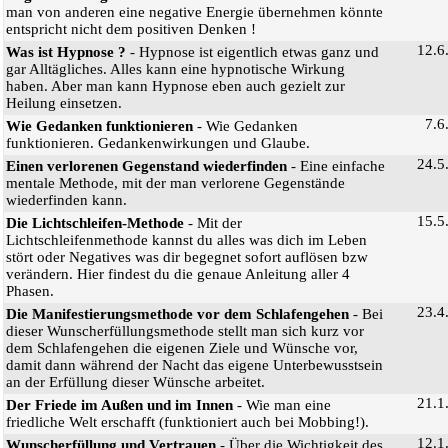
man von anderen eine negative Energie übernehmen könnte
entspricht nicht dem positiven Denken !
12.6
Was ist Hypnose ?
- Hypnose ist eigentlich etwas ganz und
gar Alltägliches. Alles kann eine hypnotische Wirkung
haben. Aber man kann Hypnose eben auch gezielt zur
Heilung einsetzen.
7.6
Wie Gedanken funktionieren
- Wie Gedanken
funktionieren. Gedankenwirkungen und Glaube.
24.5
Einen verlorenen Gegenstand wiederfinden
- Eine einfache
mentale Methode, mit der man verlorene Gegenstände
wiederfinden kann.
15.5
Die Lichtschleifen-Methode
- Mit der
Lichtschleifenmethode kannst du alles was dich im Leben
stört oder Negatives was dir begegnet sofort auflösen bzw
verändern. Hier findest du die genaue Anleitung aller 4
Phasen.
23.4
Die Manifestierungsmethode vor dem Schlafengehen
- Bei
dieser Wunscherfüllungsmethode stellt man sich kurz vor
dem Schlafengehen die eigenen Ziele und Wünsche vor,
damit dann während der Nacht das eigene Unterbewusstsein
an der Erfüllung dieser Wünsche arbeitet.
21.1
Der Friede im Außen und im Innen
- Wie man eine
friedliche Welt erschafft (funktioniert auch bei Mobbing!).
12.1
Wunscherfüllung und Vertrauen
- Über die Wichtigkeit des