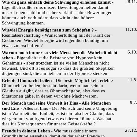
28.11
Wie du ganz einfach deine Schwingung erhöhen kannst
-
Eigentlich sollten uns unsere Bewertungen helfen damit
unser Leben stabil und sicher verläuft - aber Bewertungen
können auch verhindern dass wir in eine höhere
Schwingung kommen.
11.10
Wieviel Energie benötigt man zum Schöpfen ?
-
Realitätserschaffung - Wunscherfüllung mit der Kraft der
Gedanken: Wieviel Energie wird eigentlich benötigt um
etwas zu erschaffen ?
6.10
Warum noch immer so viele Menschen die Wahrheit nicht
sehen
- Eigentlich ist die Existenz von Hypnose kein
Geheimnis - aber trotzdem ist sie vielen Menschen nicht
bewusst. Und oft ist es sogar so dass die größten Skeptiken
diejenigen sind, die am tiefsten in der Hypnose stecken.
11.8
Erlebte Ohnmacht heilen
- Die beste Möglichkeit, erlebte
Ohnmacht zu heilen, besteht darin, wenn man seinen
Glauben aufgibt, dass es Ohnmacht gäbe, also dass es
Situationen gäbe, in denen wir ohne Macht wären.
9.7
Der Mensch und seine Umwelt ist Eins - Alle Menschen
sind Eins
- Alles ist Eins - Der Mensch und seine Umgebung
ist in Wahrheit eine Einheit, es ist ein falscher Glaube, dass
wir getrennt von irgend etwas existieren können. Was hat
dies für Konsequenzen für unsere Geisteskräfte ?
27.12
Freude in deinem Leben
- Wie muss deine innere
Grundhaltung aussehen, damit du dauerhaft Freude in