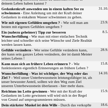
deinem Leben haben kannst ?
31.10
Gedankenkraft anwenden um in einem kalten See zu
schwimmen
- Eine Anleitung um mit der Kraft deiner
Gedanken in eiskaltem Wasser schwimmen zu gehen.
23.9
Wie mit eigenen Gefühlen umgehen ?
- Wie soll man am
besten mit eigenen Gefühlen umgehen ?
8.5
Ein (nahezu geheimer) Tipp zur besseren
Wunscherfüllung
- Wie man mit einer einfachen Technik
leichter und schneller sich seine Wünsche und Ziele Realität
werden lassen kann.
28.9
Gefühle verändern
- Wer seine Gefühle verändern kann,
der kann sein ganzes Leben verändern, der ist damit Meister
seines Lebens !
15.8
Kann man sich an frühere Leben erinnern ?
- Wie
funktionieren eigentlich Erinnerungen an frühere Leben ?
14.10
Wunscherfüllung - Was ist wichtiger, der Weg oder das
Ziel ?
- Weil unser Unterbewusstsein leistungsfähiger ist, als
unser bewusster Anteil, sollten wir den Weg zum Ziel
unseren Unterbewusstsein überlassen - hier mehr dazu.
15.9
Reichtum im Lotto gewinnen
- Wer mit der Kraft der
Gedanken im Lotto gewinnen will wird sich in der Regel
von Grund auf umprogrammieren müssen.
18.6
Dein stärkster Muskel ist dein Wille
- Durch das verkopfte