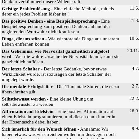
Denken verkümmert unsere Willenskraft
11.5
Geistige Problemlösung
- Eine einfache Methode, mittels
derer ein jedes Problem lösbar ist !
21.3
Das positive Denken - eine Beispielbesprechung
- Eine
Beispielbesprechung zum positiven Denken anhand der
negierenden Wortwahl: nicht krank sein
10.6
Dinge, die uns stören
- Wie wir störende Dinge aus unserem
Leben entfernen können
20.11
Das Geheimnis, wie Nervosität ganzheitlich aufgelöst
wird
- Wer die wahre Ursache der Nervosität kennt, kann sie
ganzheitlich auflösen.
4.7
Der letzte Schalter
- Der letzte Gedanke, bevor etwas
Wirklichkeit wurde, ist sozusagen der letzte Schalter, der
umgelegt wurde.
2.7
Die mentale Erfolgsleiter
- Die 11 mentale Stufen, die es zu
überschreiten gilt.
22.2
Selbstbewusst werden
- Eine kleine Übung um
selbstbewusster zu werden.
26.9
Affirmation auf Edelstein
- Eine positive Affirmation auf
einen Edelstein programmieren, und diesen dann immer in
der Hosentasche dabei haben.
9.9
Sich innerlich für den Wunsch öffnen
- Annahme: Wir
haben etwas, was wir erreichen wollen nur deswegen noch