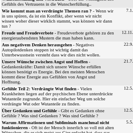
Gefühls des Vertrauens in die Wunscherfüllung..
7.1
Wie kommt man an verdrängte Themen ran ?
- Wenn wir
in uns spüren, da ist ein Konflikt, aber wenn wir nicht
wissen woher dieser wirklich stammt, was können wir dann
tun ?
12.11
Freude und Freudeverbote
- Freudeverbote gehören zu den
energieraubendsten Mustern die man haben kann.
22.9
Aus negativem Denken herausgehen
- Negatives
Autopilotdenken stoppen ist wichtig damit das
Unterbewusstsein versteht dass wir dies nicht wollen.
21.7
Unsere Wünsche zwischen Angst und Hoffen
-
Gedankenkräfte: Damit sich unsere Wünsche erfüllen
können benötigt es Energie. Bei den meisten Menschen
kommt diese Energie aus Gefühlen von Angst und
Hoffnung.
12.5
Gefühle Teil 2: Verdrängte Wut finden
- Vielen
Krankheiten liegen auf der psychischen Ebene unterdrückte
Wutanteile zugrunde. Hier ein einfacher Weg um solche
verdrängte Wut oder Wutanteile zu finden.
12.5
Über Gedanken und Gefühle
- Gibt es Gedanken ohne
Gefühle ? Was sind Gedanken ? Was sind Gefühle ?
5.5
Warum Affirmationen und Subliminals manchmal nicht
funktionieren
- Oft ist der Mensch innerlich so voll mit alten
Wünschen, die er sich meist aus Gier erdacht hat, dass gar