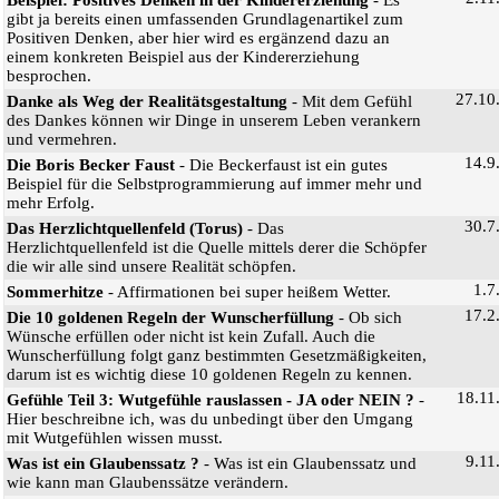
gibt ja bereits einen umfassenden Grundlagenartikel zum
Positiven Denken, aber hier wird es ergänzend dazu an
einem konkreten Beispiel aus der Kindererziehung
besprochen.
27.10
Danke als Weg der Realitätsgestaltung
- Mit dem Gefühl
des Dankes können wir Dinge in unserem Leben verankern
und vermehren.
14.9
Die Boris Becker Faust
- Die Beckerfaust ist ein gutes
Beispiel für die Selbstprogrammierung auf immer mehr und
mehr Erfolg.
30.7
Das Herzlichtquellenfeld (Torus)
- Das
Herzlichtquellenfeld ist die Quelle mittels derer die Schöpfer
die wir alle sind unsere Realität schöpfen.
1.7
Sommerhitze
- Affirmationen bei super heißem Wetter.
17.2
Die 10 goldenen Regeln der Wunscherfüllung
- Ob sich
Wünsche erfüllen oder nicht ist kein Zufall. Auch die
Wunscherfüllung folgt ganz bestimmten Gesetzmäßigkeiten,
darum ist es wichtig diese 10 goldenen Regeln zu kennen.
18.11
Gefühle Teil 3: Wutgefühle rauslassen - JA oder NEIN ?
-
Hier beschreibne ich, was du unbedingt über den Umgang
mit Wutgefühlen wissen musst.
9.11
Was ist ein Glaubenssatz ?
- Was ist ein Glaubenssatz und
wie kann man Glaubenssätze verändern.