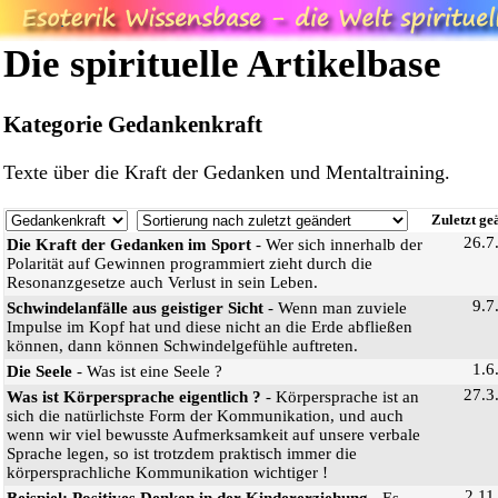
Die spirituelle Artikelbase
Kategorie Gedankenkraft
Texte über die Kraft der Gedanken und Mentaltraining.
Zuletzt ge
26.7
Die Kraft der Gedanken im Sport
- Wer sich innerhalb der
Polarität auf Gewinnen programmiert zieht durch die
Resonanzgesetze auch Verlust in sein Leben.
9.7
Schwindelanfälle aus geistiger Sicht
- Wenn man zuviele
Impulse im Kopf hat und diese nicht an die Erde abfließen
können, dann können Schwindelgefühle auftreten.
1.6
Die Seele
- Was ist eine Seele ?
27.3
Was ist Körpersprache eigentlich ?
- Körpersprache ist an
sich die natürlichste Form der Kommunikation, und auch
wenn wir viel bewusste Aufmerksamkeit auf unsere verbale
Sprache legen, so ist trotzdem praktisch immer die
körpersprachliche Kommunikation wichtiger !
2.11
Beispiel: Positives Denken in der Kindererziehung
- Es