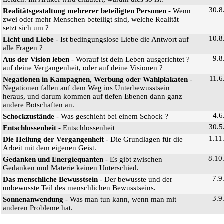
30.8
Realitätsgestaltung mehrerer beteiligten Personen
- Wenn
zwei oder mehr Menschen beteiligt sind, welche Realität
setzt sich um ?
10.8
Licht und Liebe
- Ist bedingungslose Liebe die Antwort auf
alle Fragen ?
9.8
Aus der Vision leben
- Worauf ist dein Leben ausgerichtet ?
auf deine Vergangenheit, oder auf deine Visionen ?
11.6
Negationen in Kampagnen, Werbung oder Wahlplakaten
-
Negationen fallen auf dem Weg ins Unterbewusstsein
heraus, und darum kommen auf tiefen Ebenen dann ganz
andere Botschaften an.
4.6
Schockzustände
- Was geschieht bei einem Schock ?
30.5
Entschlossenheit
- Entschlossenheit
1.11
Die Heilung der Vergangenheit
- Die Grundlagen für die
Arbeit mit dem eigenen Geist.
8.10
Gedanken und Energiequanten
- Es gibt zwischen
Gedanken und Materie keinen Unterschied.
7.9
Das menschliche Bewusstsein
- Der bewusste und der
unbewusste Teil des menschlichen Bewusstseins.
3.9
Sonnenanwendung
- Was man tun kann, wenn man mit
anderen Probleme hat.