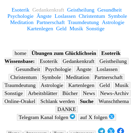
Esoterik
Gedankenkraft
Geistheilung
Gesundheit
Psychologie
Ängste
Loslassen
Christentum
Symbole
Meditation
Partnerschaft
Traumdeutung
Astrologie
Kartenlegen
Geld
Musik
Sonstige
home
Übungen zum Glücklichsein
Esoterik
Wissensbase:
Esoterik
Gedankenkraft
Geistheilung
Gesundheit
Psychologie
Ängste
Loslassen
Christentum
Symbole
Meditation
Partnerschaft
Traumdeutung
Astrologie
Kartenlegen
Geld
Musik
Sonstige
Arbeitsblätter
Bücher
News
News-Archiv
Online-Orakel
Schlank werden
Suche
Wunschthema
DANKE
Telegram Kanal folgen
auf X folgen