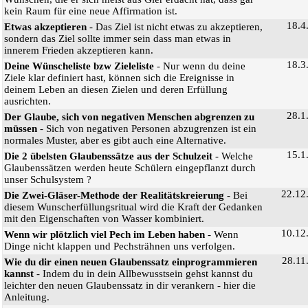
kein Raum für eine neue Affirmation ist.
18.4
Etwas akzeptieren
- Das Ziel ist nicht etwas zu akzeptieren,
sondern das Ziel sollte immer sein dass man etwas in
innerem Frieden akzeptieren kann.
18.3
Deine Wünscheliste bzw Zieleliste
- Nur wenn du deine
Ziele klar definiert hast, können sich die Ereignisse in
deinem Leben an diesen Zielen und deren Erfüllung
ausrichten.
28.1
Der Glaube, sich von negativen Menschen abgrenzen zu
müssen
- Sich von negativen Personen abzugrenzen ist ein
normales Muster, aber es gibt auch eine Alternative.
15.1
Die 2 übelsten Glaubenssätze aus der Schulzeit
- Welche
Glaubenssätzen werden heute Schülern eingepflanzt durch
unser Schulsystem ?
22.12
Die Zwei-Gläser-Methode der Realitätskreierung
- Bei
diesem Wunscherfüllungsritual wird die Kraft der Gedanken
mit den Eigenschaften von Wasser kombiniert.
10.12
Wenn wir plötzlich viel Pech im Leben haben
- Wenn
Dinge nicht klappen und Pechsträhnen uns verfolgen.
28.11
Wie du dir einen neuen Glaubenssatz einprogrammieren
kannst
- Indem du in dein Allbewusstsein gehst kannst du
leichter den neuen Glaubenssatz in dir verankern - hier die
Anleitung.