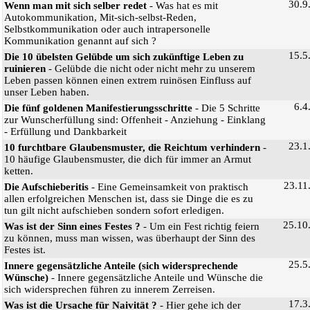
30.9
Wenn man mit sich selber redet
- Was hat es mit
Autokommunikation, Mit-sich-selbst-Reden,
Selbstkommunikation oder auch intrapersonelle
Kommunikation genannt auf sich ?
15.5
Die 10 übelsten Gelübde um sich zukünftige Leben zu
ruinieren
- Gelübde die nicht oder nicht mehr zu unserem
Leben passen können einen extrem ruinösen Einfluss auf
unser Leben haben.
6.4
Die fünf goldenen Manifestierungsschritte
- Die 5 Schritte
zur Wunscherfüllung sind: Offenheit - Anziehung - Einklang
- Erfüllung und Dankbarkeit
23.1
10 furchtbare Glaubensmuster, die Reichtum verhindern
-
10 häufige Glaubensmuster, die dich für immer an Armut
ketten.
23.11
Die Aufschieberitis
- Eine Gemeinsamkeit von praktisch
allen erfolgreichen Menschen ist, dass sie Dinge die es zu
tun gilt nicht aufschieben sondern sofort erledigen.
25.10
Was ist der Sinn eines Festes ?
- Um ein Fest richtig feiern
zu können, muss man wissen, was überhaupt der Sinn des
Festes ist.
25.5
Innere gegensätzliche Anteile (sich widersprechende
Wünsche)
- Innere gegensätzliche Anteile und Wünsche die
sich widersprechen führen zu innerem Zerreisen.
17.3
Was ist die Ursache für Naivität ?
- Hier gehe ich der