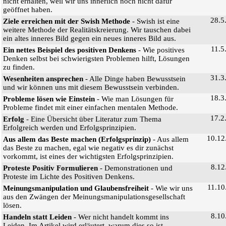
nicht erhalten, weil wir uns innerlich noch nicht dafür
geöffnet haben.
28.5
Ziele erreichen mit der Swish Methode
- Swish ist eine
weitere Methode der Realitätskreierung. Wir tauschen dabei
ein altes inneres Bild gegen ein neues inneres Bild aus.
11.5
Ein nettes Beispiel des positiven Denkens
- Wie positives
Denken selbst bei schwierigsten Problemen hilft, Lösungen
zu finden.
31.3
Wesenheiten ansprechen
- Alle Dinge haben Bewusstsein
und wir können uns mit diesem Bewusstsein verbinden.
18.3
Probleme lösen wie Einstein
- Wie man Lösungen für
Probleme findet mit einer einfachen mentalen Methode.
17.2
Erfolg
- Eine Übersicht über Literatur zum Thema
Erfolgreich werden und Erfolgsprinzipien.
10.12
Aus allem das Beste machen (Erfolgsprinzip)
- Aus allem
das Beste zu machen, egal wie negativ es dir zunächst
vorkommt, ist eines der wichtigsten Erfolgsprinzipien.
8.12
Proteste Positiv Formulieren
- Demonstrationen und
Proteste im Lichte des Positiven Denkens.
11.10
Meinungsmanipulation und Glaubensfreiheit
- Wie wir uns
aus den Zwängen der Meinungsmanipulationsgesellschaft
lösen.
8.10
Handeln statt Leiden
- Wer nicht handelt kommt ins
Leiden. Im Artikel wird erläutert, warum dies so ist.