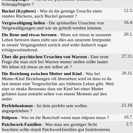
Schnappfingers ?
12.5
Buckel (Kyphose)
- Was ist die geistige Ursache eines
runden Rückens, auch Buckel genannt ?
16.4
Vergewaltigung heilen
- Die spirituellen Ursachen von
Vergewaltigungen und wie sie geheilt werden können.
20.1
Die Reue und etwas bereuen
- Wenn wir etwas in unserem
Leben bereuen dann zieht uns dies aus unserem Jetztpunkt
in unsere Vergangenheit zurück und wirkt dadurch sogar
erfolgsverhindernd.
27.11
Über die psychischen Ursachen von Warzen
- Eine erste
Frage die man sich bei Warzen immer stellen sollte lautet:
Wo lehne ich etwas an mir selber ab ?
20.11
Die Beziehung zwischen Mutter und Kind
- Was bei
Mutter-Kind Beziehungen oft übersehen wird ist dass es da
fast immer eine Vorgeschichte aus früheren Leben gibt. Weil
eine so strake Resonanz dass ein Kind bei einer Mutter
gebären kann entsteht selten von einem Moment auf den
ander
21.10
Perfektionismus
- Ist dein perfekt sein wollen
angstgetrieben ?
10.7
Rülpsen
- Was ist die Botschaft wenn man rülpsen muss ?
2.7
Patchwork-Familien
- Was man aus geistiger Sicht
beachten sollte damit Patchworkfamilien gut funktionieren