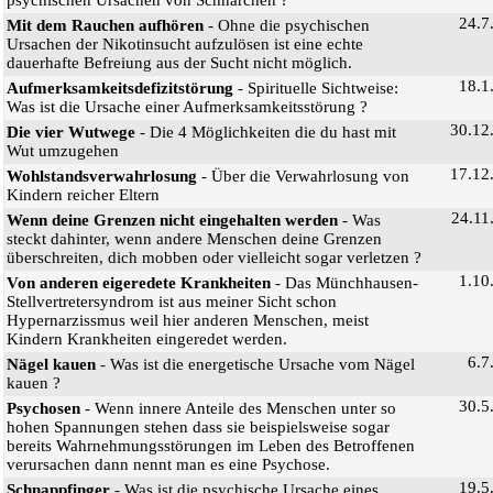
24.7
Mit dem Rauchen aufhören
- Ohne die psychischen
Ursachen der Nikotinsucht aufzulösen ist eine echte
dauerhafte Befreiung aus der Sucht nicht möglich.
18.1
Aufmerksamkeitsdefizitstörung
- Spirituelle Sichtweise:
Was ist die Ursache einer Aufmerksamkeitsstörung ?
30.12
Die vier Wutwege
- Die 4 Möglichkeiten die du hast mit
Wut umzugehen
17.12
Wohlstandsverwahrlosung
- Über die Verwahrlosung von
Kindern reicher Eltern
24.11
Wenn deine Grenzen nicht eingehalten werden
- Was
steckt dahinter, wenn andere Menschen deine Grenzen
überschreiten, dich mobben oder vielleicht sogar verletzen ?
1.10
Von anderen eigeredete Krankheiten
- Das Münchhausen-
Stellvertretersyndrom ist aus meiner Sicht schon
Hypernarzissmus weil hier anderen Menschen, meist
Kindern Krankheiten eingeredet werden.
6.7
Nägel kauen
- Was ist die energetische Ursache vom Nägel
kauen ?
30.5
Psychosen
- Wenn innere Anteile des Menschen unter so
hohen Spannungen stehen dass sie beispielsweise sogar
bereits Wahrnehmungsstörungen im Leben des Betroffenen
verursachen dann nennt man es eine Psychose.
19.5
Schnappfinger
- Was ist die psychische Ursache eines