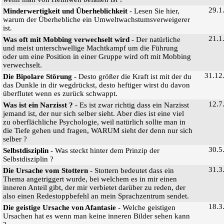
29.1
Minderwertigkeit und Überheblichkeit
- Lesen Sie hier,
warum der Überhebliche ein Umweltwachstumsverweigerer
ist.
21.1
Was oft mit Mobbing verwechselt wird
- Der natürliche
und meist unterschwellige Machtkampf um die Führung
oder um eine Position in einer Gruppe wird oft mit Mobbing
verwechselt.
31.12
Die Bipolare Störung
- Desto größer die Kraft ist mit der du
das Dunkle in dir wegdrückst, desto heftiger wirst du davon
überflutet wenn es zurück schwappt.
12.7
Was ist ein Narzisst ?
- Es ist zwar richtig dass ein Narzisst
jemand ist, der nur sich selber sieht. Aber dies ist eine viel
zu oberflächliche Psychologie, weil natürlich sollte man in
die Tiefe gehen und fragen, WARUM sieht der denn nur sich
selber ?
30.5
Selbstdisziplin
- Was steckt hinter dem Prinzip der
Selbstdisziplin ?
31.3
Die Ursache vom Stottern
- Stottern bedeutet dass ein
Thema angetriggert wurde, bei welchem es in mir einen
inneren Anteil gibt, der mir verbietet darüber zu reden, der
also einen Redestoppbefehl an mein Sprachzentrum sendet.
18.3
Die geistige Ursache von Afantasie
- Welche geistigen
Ursachen hat es wenn man keine inneren Bilder sehen kann