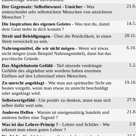
21.6
Der Gegensatz: Selbstbewusst - Unsicher
- Was
unterscheidet sehr selbstsichere Menschen von unsicheren
Menschen ?
14.5
Die Inspiration des eigenen Geistes
- Was tust du, damit
dein Geist tiefer in dich kommt ?
28.11
Streit und Beleidigungen
- Über die Peinlichkeit, in einen
Streit verwickelt zu sein.
6.10
Nahrungsmittel, die wir nicht mögen
- Wenn wir etwas
nicht mögen (zum Beispiel Nahrungsmittel), dann hat das
psychische Gründe.
1.2
Das Abgelehntsein Gefühl
- Tief sitzende verdrängte
Gefühle des abgelehnt sein wordens haben enormen
Einfluss auf den Lebenslauf eines Menschen.
19.10
Zu unrecht angeklagt
- Wie man aus spiritueller Sicht am
besten vorgeht, wenn man etwas zu unrecht beschuldigt
oder angeklagt wird.
27.9
Selbstwertgefühl
- Um positiv zu denken, muss man sich
selber dafür wert sein.
21.8
Anderen Helfen
- Warum ist uneigennützig handeln und
anderen helfen eine Tugend ?
2.8
Was ist das Lehrer-Prinzip ?
- Lehrer und Schüler - Wie
erkennt man einen guten Lehrer ?
27.5