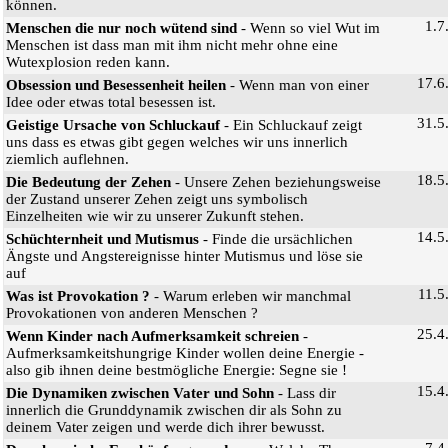
können.
1.7
Menschen die nur noch wütend sind
- Wenn so viel Wut im
Menschen ist dass man mit ihm nicht mehr ohne eine
Wutexplosion reden kann.
17.6
Obsession und Besessenheit heilen
- Wenn man von einer
Idee oder etwas total besessen ist.
31.5
Geistige Ursache von Schluckauf
- Ein Schluckauf zeigt
uns dass es etwas gibt gegen welches wir uns innerlich
ziemlich auflehnen.
18.5
Die Bedeutung der Zehen
- Unsere Zehen beziehungsweise
der Zustand unserer Zehen zeigt uns symbolisch
Einzelheiten wie wir zu unserer Zukunft stehen.
14.5
Schüchternheit und Mutismus
- Finde die ursächlichen
Ängste und Angstereignisse hinter Mutismus und löse sie
auf
11.5
Was ist Provokation ?
- Warum erleben wir manchmal
Provokationen von anderen Menschen ?
25.4
Wenn Kinder nach Aufmerksamkeit schreien
-
Aufmerksamkeitshungrige Kinder wollen deine Energie -
also gib ihnen deine bestmögliche Energie: Segne sie !
15.4
Die Dynamiken zwischen Vater und Sohn
- Lass dir
innerlich die Grunddynamik zwischen dir als Sohn zu
deinem Vater zeigen und werde dich ihrer bewusst.
7.4