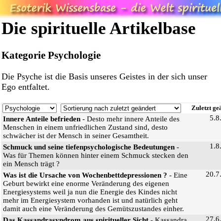
Die spirituelle Artikelbase
Kategorie Psychologie
Die Psyche ist die Basis unseres Geistes in der sich unser
Ego entfaltet.
Zuletzt ge
5.8
Innere Anteile befrieden
- Desto mehr innere Anteile des
Menschen in einem unfriedlichen Zustand sind, desto
schwächer ist der Mensch in seiner Gesamtheit.
1.8
Schmuck und seine tiefenpsychologische Bedeutungen
-
Was für Themen können hinter einem Schmuck stecken den
ein Mensch trägt ?
20.7
Was ist die Ursache von Wochenbettdepressionen ?
- Eine
Geburt bewirkt eine enorme Veränderung des eigenen
Energiesystems weil ja nun die Energie des Kindes nicht
mehr im Energiesystem vorhanden ist und natürlich geht
damit auch eine Veränderung des Gemütszustandes einher.
27.6
Das Kassandrasyndrom aus spiritueller Sicht
- Kassandra