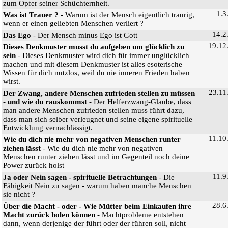
zum Opfer seiner Schüchternheit.
1.3
Was ist Trauer ?
- Warum ist der Mensch eigentlich traurig,
wenn er einen geliebten Menschen verliert ?
14.2
Das Ego
- Der Mensch minus Ego ist Gott
19.12
Dieses Denkmuster musst du aufgeben um glücklich zu
sein
- Dieses Denkmuster wird dich für immer unglücklich
machen und mit diesem Denkmuster ist alles esoterische
Wissen für dich nutzlos, weil du nie inneren Frieden haben
wirst.
23.11
Der Zwang, andere Menschen zufrieden stellen zu müssen
- und wie du rauskommst
- Der Helferzwang-Glaube, dass
man andere Menschen zufrieden stellen muss führt dazu,
dass man sich selber verleugnet und seine eigene spirituelle
Entwicklung vernachlässigt.
11.10
Wie du dich nie mehr von negativen Menschen runter
ziehen lässt
- Wie du dich nie mehr von negativen
Menschen runter ziehen lässt und im Gegenteil noch deine
Power zurück holst
11.9
Ja oder Nein sagen - spirituelle Betrachtungen
- Die
Fähigkeit Nein zu sagen - warum haben manche Menschen
sie nicht ?
28.6
Über die Macht - oder - Wie Mütter beim Einkaufen ihre
Macht zurück holen können
- Machtprobleme entstehen
dann, wenn derjenige der führt oder der führen soll, nicht