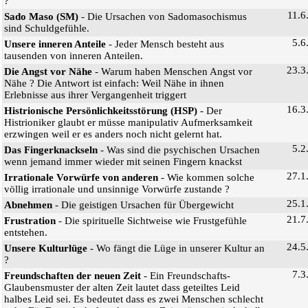
?
11.6
Sado Maso (SM)
- Die Ursachen von Sadomasochismus
sind Schuldgefühle.
5.6
Unsere inneren Anteile
- Jeder Mensch besteht aus
tausenden von inneren Anteilen.
23.3
Die Angst vor Nähe
- Warum haben Menschen Angst vor
Nähe ? Die Antwort ist einfach: Weil Nähe in ihnen
Erlebnisse aus ihrer Vergangenheit triggert
16.3
Histrionische Persönlichkeitsstörung (HSP)
- Der
Histrioniker glaubt er müsse manipulativ Aufmerksamkeit
erzwingen weil er es anders noch nicht gelernt hat.
5.2
Das Fingerknackseln
- Was sind die psychischen Ursachen
wenn jemand immer wieder mit seinen Fingern knackst
27.1
Irrationale Vorwürfe von anderen
- Wie kommen solche
völlig irrationale und unsinnige Vorwürfe zustande ?
25.1
Abnehmen
- Die geistigen Ursachen für Übergewicht
21.7
Frustration
- Die spirituelle Sichtweise wie Frustgefühle
entstehen.
24.5
Unsere Kulturlüge
- Wo fängt die Lüge in unserer Kultur an
?
7.3
Freundschaften der neuen Zeit
- Ein Freundschafts-
Glaubensmuster der alten Zeit lautet dass geteiltes Leid
halbes Leid sei. Es bedeutet dass es zwei Menschen schlecht