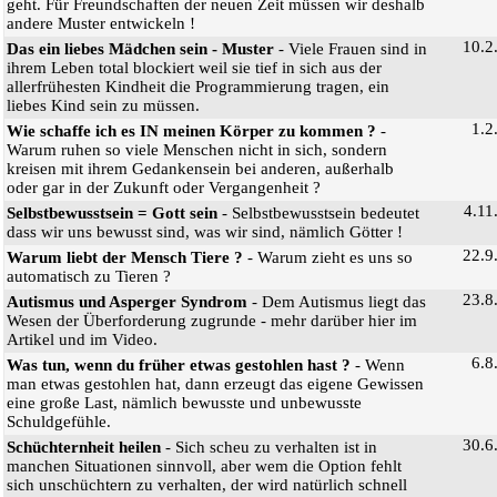
geht. Für Freundschaften der neuen Zeit müssen wir deshalb
andere Muster entwickeln !
10.2
Das ein liebes Mädchen sein - Muster
- Viele Frauen sind in
ihrem Leben total blockiert weil sie tief in sich aus der
allerfrühesten Kindheit die Programmierung tragen, ein
liebes Kind sein zu müssen.
1.2
Wie schaffe ich es IN meinen Körper zu kommen ?
-
Warum ruhen so viele Menschen nicht in sich, sondern
kreisen mit ihrem Gedankensein bei anderen, außerhalb
oder gar in der Zukunft oder Vergangenheit ?
4.11
Selbstbewusstsein = Gott sein
- Selbstbewusstsein bedeutet
dass wir uns bewusst sind, was wir sind, nämlich Götter !
22.9
Warum liebt der Mensch Tiere ?
- Warum zieht es uns so
automatisch zu Tieren ?
23.8
Autismus und Asperger Syndrom
- Dem Autismus liegt das
Wesen der Überforderung zugrunde - mehr darüber hier im
Artikel und im Video.
6.8
Was tun, wenn du früher etwas gestohlen hast ?
- Wenn
man etwas gestohlen hat, dann erzeugt das eigene Gewissen
eine große Last, nämlich bewusste und unbewusste
Schuldgefühle.
30.6
Schüchternheit heilen
- Sich scheu zu verhalten ist in
manchen Situationen sinnvoll, aber wem die Option fehlt
sich unschüchtern zu verhalten, der wird natürlich schnell