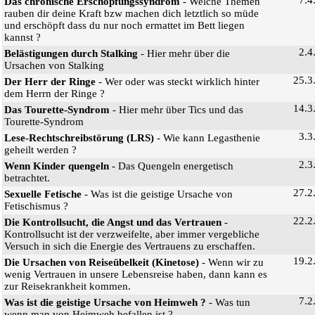
Das chronische Erschöpfungssyndrom
- Welche Themen
rauben dir deine Kraft bzw machen dich letztlich so müde
und erschöpft dass du nur noch ermattet im Bett liegen
kannst ?
2.4
Belästigungen durch Stalking
- Hier mehr über die
Ursachen von Stalking
25.3
Der Herr der Ringe
- Wer oder was steckt wirklich hinter
dem Herrn der Ringe ?
14.3
Das Tourette-Syndrom
- Hier mehr über Tics und das
Tourette-Syndrom
3.3
Lese-Rechtschreibstörung (LRS)
- Wie kann Legasthenie
geheilt werden ?
2.3
Wenn Kinder quengeln
- Das Quengeln energetisch
betrachtet.
27.2
Sexuelle Fetische
- Was ist die geistige Ursache von
Fetischismus ?
22.2
Die Kontrollsucht, die Angst und das Vertrauen
-
Kontrollsucht ist der verzweifelte, aber immer vergebliche
Versuch in sich die Energie des Vertrauens zu erschaffen.
19.2
Die Ursachen von Reiseübelkeit (Kinetose)
- Wenn wir zu
wenig Vertrauen in unsere Lebensreise haben, dann kann es
zur Reisekrankheit kommen.
7.2
Was ist die geistige Ursache von Heimweh ?
- Was tun
wenn man von Heimweh befallen ist ?