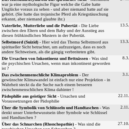
war ja eine mythologische Figur welche die Gabe hatte
Unglücke voraus zu sehen - und aber niemand hatte auf sie
gehört. (Sie hatte das trojanische Pferd als Kriegstäuschung
erkannt, aber niemand glaubte ihr.)
13.5
Vaterliebe, Mutterliebe und die Pubertät
- Die Liebe
zwischen den Eltern und dem Baby und der Ausstieg aus
diesen frühkindlichen Mustern in der Pubertät.
13.3
Selbstmord (Suizid)
- Hier wird das Thema Selbstmord aus
spiritueller Sicht betrachtet, um aufzuzeigen, dass es noch
andere Sichtweisen, als die gängig verbreiteten gibt.
8.3
Die Ursachen von Inkontinenz und Bettnässen
- Was sind
die psychischen Ursachen, wenn man inkontinent geworden
ist ?
3.1
Das zwischenmenschliche Klimaproblem
- Der
gewünschte Klimawandel ist einfach nur eine Projektion - in
Wahrheit steckt da die Suche nach einem besseren
zwischenmenschlichen Klima dahinter !
22.11
Pädophilie aus geistiger Sicht
- Ursachen und
Voraussetzungen der Pädophilie
2.11
Über die Symbolik von Schlüsseln und Handtaschen
- Was
denkt unser Unterbewusstsein über Symbole wie Schlüssel
und Handtaschen ?
27.10
Über das Schnarchen (Rhonchopathie)
- Was sind die
psychischen Ursachen von Schnarchen ?