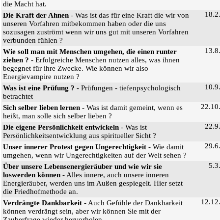
die Macht hat.
18.2
Die Kraft der Ahnen
- Was ist das für eine Kraft die wir von
unseren Vorfahren mitbekommen haben oder die uns
sozusagen zuströmt wenn wir uns gut mit unseren Vorfahren
verbunden fühlen ?
13.8
Wie soll man mit Menschen umgehen, die einen runter
ziehen ?
- Erfolgreiche Menschen nutzen alles, was ihnen
begegnet für ihre Zwecke. Wie können wir also
Energievampire nutzen ?
10.9
Was ist eine Prüfung ?
- Prüfungen - tiefenpsychologisch
betrachtet
22.10
Sich selber lieben lernen
- Was ist damit gemeint, wenn es
heißt, man solle sich selber lieben ?
22.9
Die eigene Persönlichkeit entwickeln
- Was ist
Persönlichkeitsentwicklung aus spiritueller Sicht ?
29.6
Unser innerer Protest gegen Ungerechtigkeit
- Wie damit
umgehen, wenn wir Ungerechtigkeiten auf der Welt sehen ?
5.3
Über unsere Lebensenergieräuber und wie wir sie
loswerden können
- Alles innere, auch unsere inneren
Energieräuber, werden uns im Außen gespiegelt. Hier setzt
die Friedhofmethode an.
12.12
Verdrängte Dankbarkeit
- Auch Gefühle der Dankbarkeit
können verdrängt sein, aber wir können Sie mit der
Zauberfrage wieder hervorholen.