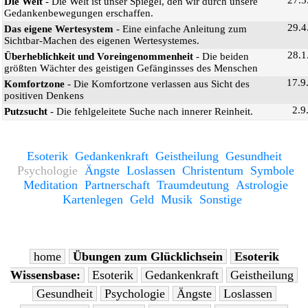
Die Welt
- Die Welt ist unser Spiegel, den wir durch unsere
Gedankenbewegungen erschaffen.
29.4
Das eigene Wertesystem
- Eine einfache Anleitung zum
Sichtbar-Machen des eigenen Wertesystemes.
28.1
Überheblichkeit und Voreingenommenheit
- Die beiden
größten Wächter des geistigen Gefänginsses des Menschen
17.9
Komfortzone
- Die Komfortzone verlassen aus Sicht des
positiven Denkens
2.9
Putzsucht
- Die fehlgeleitete Suche nach innerer Reinheit.
Esoterik
Gedankenkraft
Geistheilung
Gesundheit
Psychologie
Ängste
Loslassen
Christentum
Symbole
Meditation
Partnerschaft
Traumdeutung
Astrologie
Kartenlegen
Geld
Musik
Sonstige
home
Übungen zum Glücklichsein
Esoterik
Wissensbase:
Esoterik
Gedankenkraft
Geistheilung
Gesundheit
Psychologie
Ängste
Loslassen