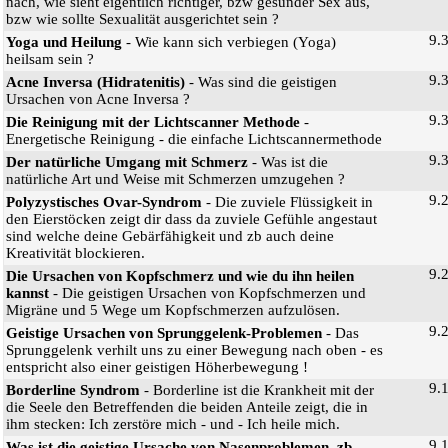
nach, wie sieht eigentlich richtiger, bzw gesunder Sex aus,
bzw wie sollte Sexualität ausgerichtet sein ?
9.
Yoga und Heilung
- Wie kann sich verbiegen (Yoga)
heilsam sein ?
9.
Acne Inversa (Hidratenitis)
- Was sind die geistigen
Ursachen von Acne Inversa ?
9.
Die Reinigung mit der Lichtscanner Methode
-
Energetische Reinigung - die einfache Lichtscannermethode
9.
Der natürliche Umgang mit Schmerz
- Was ist die
natürliche Art und Weise mit Schmerzen umzugehen ?
9.
Polyzystisches Ovar-Syndrom
- Die zuviele Flüssigkeit in
den Eierstöcken zeigt dir dass da zuviele Gefühle angestaut
sind welche deine Gebärfähigkeit und zb auch deine
Kreativität blockieren.
9.
Die Ursachen von Kopfschmerz und wie du ihn heilen
kannst
- Die geistigen Ursachen von Kopfschmerzen und
Migräne und 5 Wege um Kopfschmerzen aufzulösen.
9.
Geistige Ursachen von Sprunggelenk-Problemen
- Das
Sprunggelenk verhilt uns zu einer Bewegung nach oben - es
entspricht also einer geistigen Höherbewegung !
9.
Borderline Syndrom
- Borderline ist die Krankheit mit der
die Seele den Betreffenden die beiden Anteile zeigt, die in
ihm stecken: Ich zerstöre mich - und - Ich heile mich.
9.
Was ist die geistige Ursache von Nasenproblemen, zb