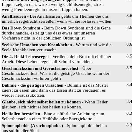
Lippen zeigen dass wir zu wenig Gefühlsenergie, zb zu
wenig Freudeenergie in unseren Lippen haben.
8.
Analfissuren
- Bei Analfissuren gehts um Themen die uns
innerlich regelrecht zerreißen wenn wir sie loslassen wollen.
8.
Das Down Syndrom
- Beim Down Syndrom sind die Gene
durcheinander, es zeigt uns dass etwas mit unseren
Vorfahren nicht in der göttlichen Ordnung ist.
8.
Seelische Ursachen von Krankheiten
- Warum und wie die
Seele Krankheiten verursacht.
8.
Die 4. Reiki Lebensregel
- Verdiene dein Brot mit ehrlicher
Arbeit. Diese Lebensregel soll Schuld vermeiden.
8.
Geschmackssinn und Geruchsinnverlust
- Über
Geschmacksverlust: Was ist die geistige Ursache wenn der
Geschmackssinn verloren geht ?
8.
Bulimie - die geistigen Ursachen
- Bulimie ist das Muster
zuerst zu essen und dann das Essen statt zu verdauen, es
wieder herauszukotzen.
8.
Glaube, sich nicht selbst heilen zu können
- Wenn Heiler
glauben, sich nicht selbst heilen zu können.
8.
Heilfolien herstellen
- Eine ausführliche Anleitung zum
Selberherstellen einer Heilfolie oder Energiekarte.
8.
Spinnenphobie (Arachnophobie)
- Spinnenphobie heilen
aus spiritueller Sicht