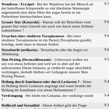
9.
Wundrose / Erysipel
- Bei der Wundrose hat der Mensch an
der betroffenen Körperstelle so viel überhitzte Wutenergie
angesammlt dass diese Hitze ihn sogar bereits in ein
Fieberfeuer hineinschieben kann.
9.
Grauer Star (Katarakt)
- Warum will der Betroffene vom
grauen Star seine Umwelt nur noch wie durch einen Schleier
wahrnehmen ?
9.
Ursachen einer okulären Toxoplasmose
- Bei einer
okulären Toxoplasmose ist ein Parasit (Toxoplasma gondii)
beteiligt, mehr dazu in diesem Artikel.
9.
Nesselsucht (urtikaria)
- Nesselsucht oder die Angst vor
Ablehnung
9.
Skin Picking (Dermatillomanie)
- Unbewusst wollen wir
uns von etwas befreien und weil wir es aber auf der
unbewussten Ebene belassen, ja vielleicht sogar absichtlich
verdrängen, deshalb bleiben wir Gefangene unserer Skin
Picking Phasen.
9.
Heilung durch Annehmen oder durch Loslassen ?
- Wann
ist Heilung durch Loslassen angesagt und wann besteht die
Heilung im Annehmen von etwas Heilsammem ?
9.
Verdrängung
- Wo bleibt ein Gedanke, der verdrängt wurde
?
9.
Heilkraft und Sexualität
- Dieser Artikel geht der Frage