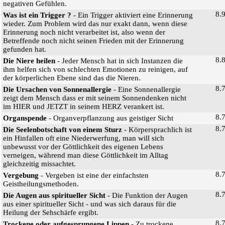
negativen Gefühlen.
8.
Was ist ein Trigger ?
- Ein Trigger aktiviert eine Erinnerung
wieder. Zum Problem wird das nur exakt dann, wenn diese
Erinnerung noch nicht verarbeitet ist, also wenn der
Betreffende noch nicht seinen Frieden mit der Erinnerung
gefunden hat.
8.
Die Niere heilen
- Jeder Mensch hat in sich Instanzen die
ihm helfen sich von schlechten Emotionen zu reinigen, auf
der körperlichen Ebene sind das die Nieren.
8.
Die Ursachen von Sonnenallergie
- Eine Sonnenallergie
zeigt dem Mensch dass er mit seinem Sonnendenken nicht
im HIER und JETZT in seinem HERZ verankert ist.
8.
Organspende
- Organverpflanzung aus geistiger Sicht
8.
Die Seelenbotschaft von einem Sturz
- Körpersprachlich ist
ein Hinfallen oft eine Niederwerfung, man will sich
unbewusst vor der Göttlichkeit des eigenen Lebens
verneigen, während man diese Göttlichkeit im Alltag
gleichzeitig missachtet.
8.
Vergebung
- Vergeben ist eine der einfachsten
Geistheilungsmethoden.
8.
Die Augen aus spiritueller Sicht
- Die Funktion der Augen
aus einer spiritueller Sicht - und was sich daraus für die
Heilung der Sehschärfe ergibt.
8.
Trockene oder aufgesprungene Lippen
- Zu trockene