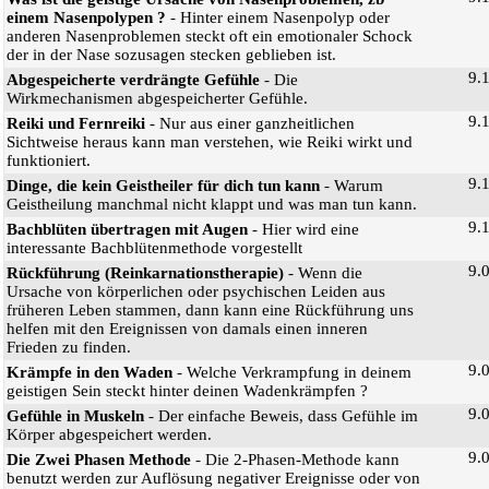
einem Nasenpolypen ?
- Hinter einem Nasenpolyp oder
anderen Nasenproblemen steckt oft ein emotionaler Schock
der in der Nase sozusagen stecken geblieben ist.
9.
Abgespeicherte verdrängte Gefühle
- Die
Wirkmechanismen abgespeicherter Gefühle.
9.
Reiki und Fernreiki
- Nur aus einer ganzheitlichen
Sichtweise heraus kann man verstehen, wie Reiki wirkt und
funktioniert.
9.
Dinge, die kein Geistheiler für dich tun kann
- Warum
Geistheilung manchmal nicht klappt und was man tun kann.
9.
Bachblüten übertragen mit Augen
- Hier wird eine
interessante Bachblütenmethode vorgestellt
9.
Rückführung (Reinkarnationstherapie)
- Wenn die
Ursache von körperlichen oder psychischen Leiden aus
früheren Leben stammen, dann kann eine Rückführung uns
helfen mit den Ereignissen von damals einen inneren
Frieden zu finden.
9.
Krämpfe in den Waden
- Welche Verkrampfung in deinem
geistigen Sein steckt hinter deinen Wadenkrämpfen ?
9.
Gefühle in Muskeln
- Der einfache Beweis, dass Gefühle im
Körper abgespeichert werden.
9.
Die Zwei Phasen Methode
- Die 2-Phasen-Methode kann
benutzt werden zur Auflösung negativer Ereignisse oder von