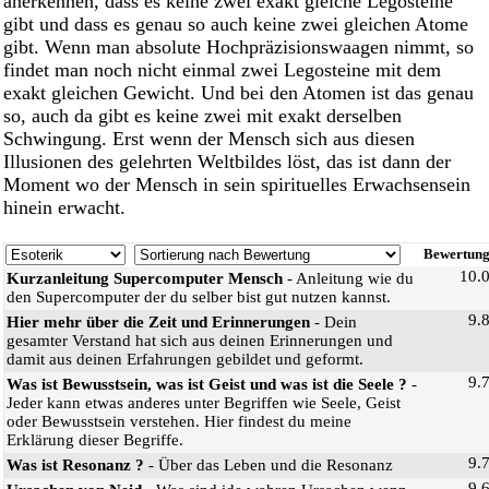
anerkennen, dass es keine zwei exakt gleiche Legosteine
gibt und dass es genau so auch keine zwei gleichen Atome
gibt. Wenn man absolute Hochpräzisionswaagen nimmt, so
findet man noch nicht einmal zwei Legosteine mit dem
exakt gleichen Gewicht. Und bei den Atomen ist das genau
so, auch da gibt es keine zwei mit exakt derselben
Schwingung. Erst wenn der Mensch sich aus diesen
Illusionen des gelehrten Weltbildes löst, das ist dann der
Moment wo der Mensch in sein spirituelles Erwachsensein
hinein erwacht.
Bewertun
10.
Kurzanleitung Supercomputer Mensch
- Anleitung wie du
den Supercomputer der du selber bist gut nutzen kannst.
9.
Hier mehr über die Zeit und Erinnerungen
- Dein
gesamter Verstand hat sich aus deinen Erinnerungen und
damit aus deinen Erfahrungen gebildet und geformt.
9.
Was ist Bewusstsein, was ist Geist und was ist die Seele ?
-
Jeder kann etwas anderes unter Begriffen wie Seele, Geist
oder Bewusstsein verstehen. Hier findest du meine
Erklärung dieser Begriffe.
9.
Was ist Resonanz ?
- Über das Leben und die Resonanz
9.