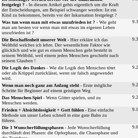
festgelegt ?
- In diesem Artikel gehts eigentlich um die Kraft
der Entscheidungen, am Beispiel schwanger werden: Ist ein
Kind zu bekommen, bereits vor der Inkarnation festgelegt ?
9.
Was tun wenn man mit etwas unzufrieden ist ?
- Wie geht
man am besten vor wenn man mit etwas im eigenen Leben
unzufrieden ist ?
9.
Die Beschaffenheit unserer Welt
- Hier erkläre ich das
Weltbild welches ich lehre. Der wesentlichste Faktor wie
glücklich und wie gut es einem Menschen geht besteht in
seinem Weltbild, weil einem jeden Menschen geschieht nach
seinem Glauben !
9.
Die Logik des Dankes
- Wie die Logik den Menschen tötet
oder als Krüppel zurücklässt, wenn sie falsch angewendet
wird.
9.
Wenn man noch ganz am Anfang steht
- Erste mögliche
Schritte für Beginner auf einem geistigen Weg
9.
Das Menschen-Spiel
- Wenn Götter spielen, und zu
Menschen werden.
9.
Frieden + Absichtslosigkeit + Gott fühlen
- Eine einfache
Methode um unser Leben schnell in eine gute Bahn zu
führen.
9.
Die 3 Wunscherfüllungsphasen
- Jede Wunscherfüllung
durchläuft drei Phasen: die Opferphase, die Chaosphase und
die Testphase