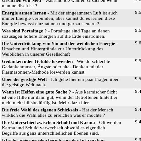
Ursachen von Neid
- Was sind ide wahren Ursachen wenn
man neidisch ist ?
9.
Energie atmen lernen
- Mit der eingeatmeten Luft ist auch
immer Energie verbunden, aber kannst du es lernen diese
Energie bewusst einzuatmen und gar zu steuern ?
9.
Was sind Portaltage ?
- Portaltage sind Tage an denen
sozusagen höhere Energien auf die Erde einströmen.
9.
Die Unterdrückung von Yin und der weiblichen Energie
-
Ursachen und Hintergründe zur Unterdrückung des
Weiblichen in unserer Gesellschaft
9.
Gedanken oder Gefühle loswerden
- Wie du schlechte
Gedankenmuster, Ängste oder altes Denken mit der
Plasmasonnen-Methode loswerden kannst
9.
Über die geistige Welt
- Ich gehe hier ein paar Fragen über
die geistige Welt nach.
9.
Wann ist Helfen eine gute Sache ?
- Aus karmischer Sicht
ist eine Hilfe nur dann gut, wenn der Betroffenen hinterher
nicht mehr hilfsbedürftig ist. Mehr dazu hier.
9.
Die freie Wahl des eigenen Schicksals
- Hat der Mensch
wirklich die Wahl alles zu erreichen was er möchte ?
9.
Der Unterschied zwischen Schuld und Karma
- Oft werden
Karma und Schuld verwechselt obwohl es eigentlich
Begriffe aus ganz unterschiedlichen Ebenen sind.
9.
Ist schwanger werden bereits vor der Inkarnation