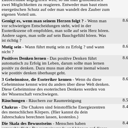
zwei Möglichkeiten zu reagieren. Entweder man baut einen
energetischen Schutz auf oder man wandelt den Zauber zum
eigenen Vorteil um.
8.
Genügt es, wenn man seinem Herzen folgt ?
- Wenn man
vor schwierigen Entscheidungen steht, wird in der
Esoterikszene oft empfohlen, man solle auf sein Herz hören.
Andere sagen, man solle auf sein Bauchgefühl hören. Was
ist richtig ?
8.
Mutig sein
- Wann führt mutig sein zu Erfolg ? und wann
nicht ?
8.
Positives Denken lernen
- Das positive Denken führt
automatisch zu Erfolg im Leben, darum sollte man lernen
positiv zu denken. Dazu muss man aber erste inemal wissen
wie postitiv denken überhaupt geht.
8.
3 Geheimnisse, die Esoteriker kennen
- Wenn du diese
Geheimnisse kennst wirst du anders über diese Welt denken.
Diese Geheimnisse des esoterischen Denkens werden von
der Wissenschaft verschwiegen.
8.
Räuchungen
- Räuchern zur Raumreinigung
8.
Chakras
- Die Chakren sind feinstoffliche Energiezentren
des menschlichen Körpers. (Hier kannst du dein
Jahreschakra berechnen lassen, kostenlos.)
8.
Die Skala des Bewusstseins
- Menschen haben