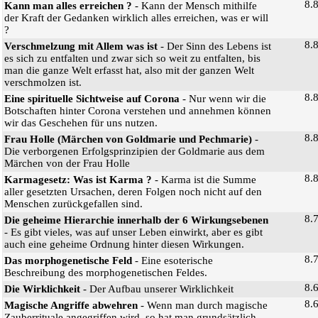
8.
Kann man alles erreichen ?
- Kann der Mensch mithilfe
der Kraft der Gedanken wirklich alles erreichen, was er will
?
8.
Verschmelzung mit Allem was ist
- Der Sinn des Lebens ist
es sich zu entfalten und zwar sich so weit zu entfalten, bis
man die ganze Welt erfasst hat, also mit der ganzen Welt
verschmolzen ist.
8.
Eine spirituelle Sichtweise auf Corona
- Nur wenn wir die
Botschaften hinter Corona verstehen und annehmen können
wir das Geschehen für uns nutzen.
8.
Frau Holle (Märchen von Goldmarie und Pechmarie)
-
Die verborgenen Erfolgsprinzipien der Goldmarie aus dem
Märchen von der Frau Holle
8.
Karmagesetz: Was ist Karma ?
- Karma ist die Summe
aller gesetzten Ursachen, deren Folgen noch nicht auf den
Menschen zurückgefallen sind.
8.
Die geheime Hierarchie innerhalb der 6 Wirkungsebenen
- Es gibt vieles, was auf unser Leben einwirkt, aber es gibt
auch eine geheime Ordnung hinter diesen Wirkungen.
8.
Das morphogenetische Feld
- Eine esoterische
Beschreibung des morphogenetischen Feldes.
8.
Die Wirklichkeit
- Der Aufbau unserer Wirklichkeit
8.
Magische Angriffe abwehren
- Wenn man durch magische
Zauberrituale angegriffen wird, so hat man grundsätzlich