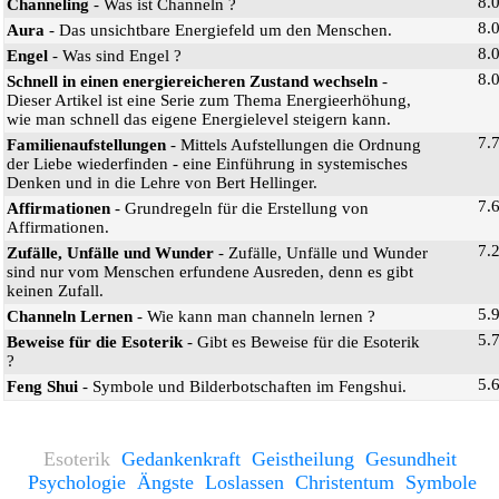
8.
Channeling
- Was ist Channeln ?
8.
Aura
- Das unsichtbare Energiefeld um den Menschen.
8.
Engel
- Was sind Engel ?
8.
Schnell in einen energiereicheren Zustand wechseln
-
Dieser Artikel ist eine Serie zum Thema Energieerhöhung,
wie man schnell das eigene Energielevel steigern kann.
7.
Familienaufstellungen
- Mittels Aufstellungen die Ordnung
der Liebe wiederfinden - eine Einführung in systemisches
Denken und in die Lehre von Bert Hellinger.
7.
Affirmationen
- Grundregeln für die Erstellung von
Affirmationen.
7.
Zufälle, Unfälle und Wunder
- Zufälle, Unfälle und Wunder
sind nur vom Menschen erfundene Ausreden, denn es gibt
keinen Zufall.
5.
Channeln Lernen
- Wie kann man channeln lernen ?
5.
Beweise für die Esoterik
- Gibt es Beweise für die Esoterik
?
5.
Feng Shui
- Symbole und Bilderbotschaften im Fengshui.
Esoterik
Gedankenkraft
Geistheilung
Gesundheit
Psychologie
Ängste
Loslassen
Christentum
Symbole