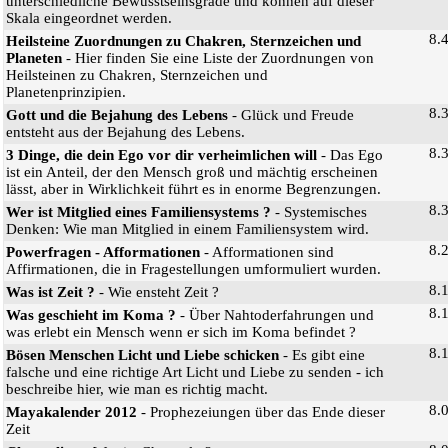
unterschiedliche Bewusstseinsgrade und können auf dieser
Skala eingeordnet werden.
8.
Heilsteine Zuordnungen zu Chakren, Sternzeichen und
Planeten
- Hier finden Sie eine Liste der Zuordnungen von
Heilsteinen zu Chakren, Sternzeichen und
Planetenprinzipien.
8.
Gott und die Bejahung des Lebens
- Glück und Freude
entsteht aus der Bejahung des Lebens.
8.
3 Dinge, die dein Ego vor dir verheimlichen will
- Das Ego
ist ein Anteil, der den Mensch groß und mächtig erscheinen
lässt, aber in Wirklichkeit führt es in enorme Begrenzungen.
8.
Wer ist Mitglied eines Familiensystems ?
- Systemisches
Denken: Wie man Mitglied in einem Familiensystem wird.
8.
Powerfragen - Afformationen
- Afformationen sind
Affirmationen, die in Fragestellungen umformuliert wurden.
8.
Was ist Zeit ?
- Wie ensteht Zeit ?
8.
Was geschieht im Koma ?
- Über Nahtoderfahrungen und
was erlebt ein Mensch wenn er sich im Koma befindet ?
8.
Bösen Menschen Licht und Liebe schicken
- Es gibt eine
falsche und eine richtige Art Licht und Liebe zu senden - ich
beschreibe hier, wie man es richtig macht.
8.
Mayakalender 2012
- Prophezeiungen über das Ende dieser
Zeit