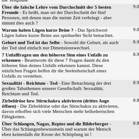
9.
Über die falsche Lehre vom Durchschnitt der 5 besten
Freunde
- Es heißt, man sei der Durchschnitt der fünf
Personen, mit denen man die meiste Zeit verbringt - aber
stimmt dies auch ?
9.
Warum haben Lügen kurze Beine ?
- Das Sprichwort
Lügen haben kurze Beine aus spiritueller Sicht betrachtet.
8.
Geburt und Tod ist das Selbe
- Sowohl die Geburt, als auch
der Tod sind einfach nur Dimensionswechsel.
8.
7 Unfallfragen um den höheren Sinn eines Unfalls zu
erkennen
- Beantworte dir diese 7 Fragen damit du den
höheren Sinn deines Unfalls erkennen kannst. Diese
nützlichen Fragen helfen dir die Seelenbotschaft eines
Unfalls zu verstehen.
8.
Sexualität - Reichtum - Tod
- Eine Betrachtung der drei
großen Tabuthemen unserer Gesellschaft: Sexualität,
Reichtum und Tod.
8.
Zirbeldrüse bzw Stirnchakra aktivieren (drittes Auge
öffnen)
- Die Zirbeldrüse oder das Stirnchakra zu aktivieren,
davon erhoffen sich viele Menschen mehr hellseherischen
Fähigkeiten.
8.
Über Schlangen, Nagas, Reptos und die Bilderberger
-
Über das Schlangenbewusstsein und warum der Mensch
eben keinesfalls die Krone der Schöpfung ist !