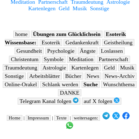
Meditation
Partnerschaft
Traumdeutung
Astrologie
Kartenlegen
Geld
Musik
Sonstige
home
Übungen zum Glücklichsein
Esoterik
Wissensbase:
Esoterik
Gedankenkraft
Geistheilung
Gesundheit
Psychologie
Ängste
Loslassen
Christentum
Symbole
Meditation
Partnerschaft
Traumdeutung
Astrologie
Kartenlegen
Geld
Musik
Sonstige
Arbeitsblätter
Bücher
News
News-Archiv
Online-Orakel
Schlank werden
Suche
Wunschthema
DANKE
Telegram Kanal folgen
auf X folgen
Home
|
Impressum
|
Texte
|
weitersagen: