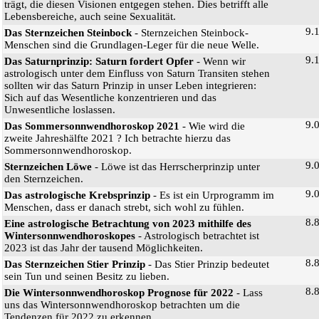
trägt, die diesen Visionen entgegen stehen. Dies betrifft alle
Lebensbereiche, auch seine Sexualität.
9.
Das Sternzeichen Steinbock
- Sternzeichen Steinbock-
Menschen sind die Grundlagen-Leger für die neue Welle.
9.
Das Saturnprinzip: Saturn fordert Opfer
- Wenn wir
astrologisch unter dem Einfluss von Saturn Transiten stehen
sollten wir das Saturn Prinzip in unser Leben integrieren:
Sich auf das Wesentliche konzentrieren und das
Unwesentliche loslassen.
9.
Das Sommersonnwendhoroskop 2021
- Wie wird die
zweite Jahreshälfte 2021 ? Ich betrachte hierzu das
Sommersonnwendhoroskop.
9.
Sternzeichen Löwe
- Löwe ist das Herrscherprinzip unter
den Sternzeichen.
9.
Das astrologische Krebsprinzip
- Es ist ein Urprogramm im
Menschen, dass er danach strebt, sich wohl zu fühlen.
8.
Eine astrologische Betrachtung von 2023 mithilfe des
Wintersonnwendhoroskopes
- Astrologisch betrachtet ist
2023 ist das Jahr der tausend Möglichkeiten.
8.
Das Sternzeichen Stier Prinzip
- Das Stier Prinzip bedeutet
sein Tun und seinen Besitz zu lieben.
8.
Die Wintersonnwendhoroskop Prognose für 2022
- Lass
uns das Wintersonnwendhoroskop betrachten um die
Tendenzen für 2022 zu erkennen.