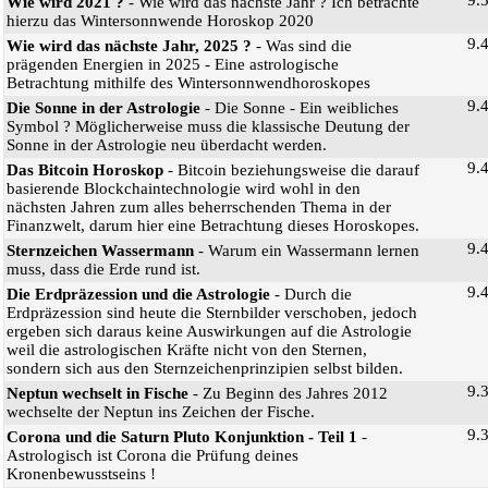
Wie wird 2021 ?
- Wie wird das nächste Jahr ? Ich betrachte
hierzu das Wintersonnwende Horoskop 2020
9.
Wie wird das nächste Jahr, 2025 ?
- Was sind die
prägenden Energien in 2025 - Eine astrologische
Betrachtung mithilfe des Wintersonnwendhoroskopes
9.
Die Sonne in der Astrologie
- Die Sonne - Ein weibliches
Symbol ? Möglicherweise muss die klassische Deutung der
Sonne in der Astrologie neu überdacht werden.
9.
Das Bitcoin Horoskop
- Bitcoin beziehungsweise die darauf
basierende Blockchaintechnologie wird wohl in den
nächsten Jahren zum alles beherrschenden Thema in der
Finanzwelt, darum hier eine Betrachtung dieses Horoskopes.
9.
Sternzeichen Wassermann
- Warum ein Wassermann lernen
muss, dass die Erde rund ist.
9.
Die Erdpräzession und die Astrologie
- Durch die
Erdpräzession sind heute die Sternbilder verschoben, jedoch
ergeben sich daraus keine Auswirkungen auf die Astrologie
weil die astrologischen Kräfte nicht von den Sternen,
sondern sich aus den Sternzeichenprinzipien selbst bilden.
9.
Neptun wechselt in Fische
- Zu Beginn des Jahres 2012
wechselte der Neptun ins Zeichen der Fische.
9.
Corona und die Saturn Pluto Konjunktion - Teil 1
-
Astrologisch ist Corona die Prüfung deines
Kronenbewusstseins !