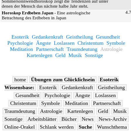
Sommersonnwendhoroskop zeigt die Tendenzen auf unter
denen der Mensch das nächste halbe Jahr steht.
4.
Horoskop Erdbeben Japan
- Eine astrologische
Betrachtung des Erdbeben in Japan
Esoterik
Gedankenkraft
Geistheilung
Gesundheit
Psychologie
Ängste
Loslassen
Christentum
Symbole
Meditation
Partnerschaft
Traumdeutung
Astrologie
Kartenlegen
Geld
Musik
Sonstige
home
Übungen zum Glücklichsein
Esoterik
Wissensbase:
Esoterik
Gedankenkraft
Geistheilung
Gesundheit
Psychologie
Ängste
Loslassen
Christentum
Symbole
Meditation
Partnerschaft
Traumdeutung
Astrologie
Kartenlegen
Geld
Musik
Sonstige
Arbeitsblätter
Bücher
News
News-Archiv
Online-Orakel
Schlank werden
Suche
Wunschthema