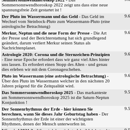
Sommersonnwendhoroskop 2022 zeigt uns dass eine neue
spannungsfreie Zeit gestartet ist !
9.
Der Pluto im Wassermann und das Geld
- Das Geld im
Wechsel vom Steinbock-Pluto zum Wassermann-Pluto (eine
astrologische Betrachtung)
9.
Merkur, Neptun und die neue Form der Presse
- Die Art
der Presse und der Berichterstattung hat sich grundlegend
geändert, darum verliert Merkur seinen Status als
Nachrichtenplanet.
9.
Astrologie 2020: Corona und die Sternzeichen-Prinzipien
- Eine neue Epoche erfordert dass wir ganz viel Altes hinter
uns lassen. Es erfordert einen Stopp des Alten - und genau
dies erleben wir mit dem Coronageschehen.
9.
Pluto im Wassermann (eine astrologische Betrachtung)
-
Über den Pluto im Wassermann welcher in den nächsten 20
Jahren prägend für die Zeitqualität wird.
9.
Das Sommersonnwendhoroskop 2025
- Das markanteste
am Sommersonnwendhoroskop 2025 ist die Saturn-Neptun
Konjunktion !
9.
Der Sonnenrhythmus der Erde - hier können Sie
berechnen, wann Sie dieses Jahr Geburtstag haben
- Der
Sonnenrhythmus der Erde ist einer der wichtigsten
Rhythmen, denen der Mensch unterworfen ist.
9.