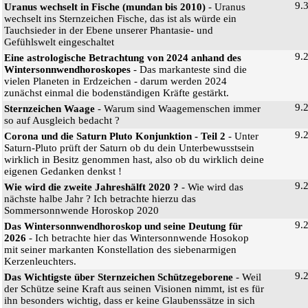
9.
Uranus wechselt in Fische (mundan bis 2010)
- Uranus
wechselt ins Sternzeichen Fische, das ist als würde ein
Tauchsieder in der Ebene unserer Phantasie- und
Gefühlswelt eingeschaltet
9.
Eine astrologische Betrachtung von 2024 anhand des
Wintersonnwendhoroskopes
- Das markanteste sind die
vielen Planeten in Erdzeichen - darum werden 2024
zunächst einmal die bodenständigen Kräfte gestärkt.
9.
Sternzeichen Waage
- Warum sind Waagemenschen immer
so auf Ausgleich bedacht ?
9.
Corona und die Saturn Pluto Konjunktion - Teil 2
- Unter
Saturn-Pluto prüft der Saturn ob du dein Unterbewusstsein
wirklich in Besitz genommen hast, also ob du wirklich deine
eigenen Gedanken denkst !
9.
Wie wird die zweite Jahreshälft 2020 ?
- Wie wird das
nächste halbe Jahr ? Ich betrachte hierzu das
Sommersonnwende Horoskop 2020
9.
Das Wintersonnwendhoroskop und seine Deutung für
2026
- Ich betrachte hier das Wintersonnwende Hosokop
mit seiner markanten Konstellation des siebenarmigen
Kerzenleuchters.
9.
Das Wichtigste über Sternzeichen Schützegeborene
- Weil
der Schütze seine Kraft aus seinen Visionen nimmt, ist es für
ihn besonders wichtig, dass er keine Glaubenssätze in sich