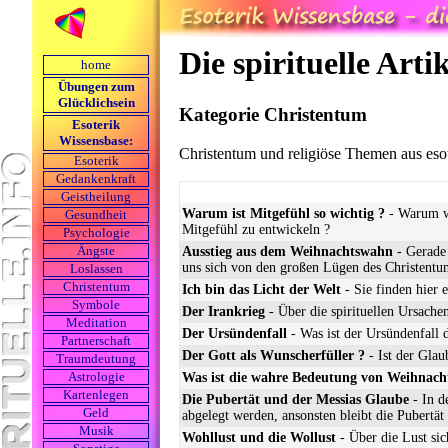
Die spirituelle Arti
home
Übungen zum
Glücklichsein
Kategorie Christentum
Esoterik
Wissensbase:
Christentum und religiöse Themen aus esote
Esoterik
Gedankenkraft
Geistheilung
Warum ist Mitgefühl so wichtig ?
- Warum wi
Gesundheit
Mitgefühl zu entwickeln ?
Psychologie
Ausstieg aus dem Weihnachtswahn
- Gerade 
Ängste
uns sich von den großen Lügen des Christentum
Loslassen
Christentum
Ich bin das Licht der Welt
- Sie finden hier e
Symbole
Der Irankrieg
- Über die spirituellen Ursachen
Meditation
Der Ursündenfall
- Was ist der Ursündenfall 
Partnerschaft
Der Gott als Wunscherfüller ?
- Ist der Glau
Traumdeutung
Was ist die wahre Bedeutung von Weihnach
Astrologie
Kartenlegen
Die Pubertät und der Messias Glaube
- In d
Geld
abgelegt werden, ansonsten bleibt die Pubertät 
Musik
Wohllust und die Wollust
- Über die Lust sic