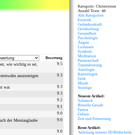
Kategorie: Christentum
Anzahl Texte: 46
Alle Kategorien
Esoterik
Gedankenkraft
Geistheilung
Gesundheit
Psychologie
Ängste
Loslassen
Symbole
Meditation
Bewertung
Partnerschaft
9.5
t, wie wichtig es sei,
Traumdeutung
Astrologie
Kartenlegen
9.3
istenwahn auszusteigen
Geld
Musik
9.3
nt war.
Sonstige
9.3
Neueste Artikel:
9.2
Schmuck
Rituelle Gewalt
9.1
Fasten
9.0
Geburt
Zeit und Erinnerung
9.0
auch der Messiasglaube
Beste Artikel:
9.0
Anleitung innerer 3D Bildschirm