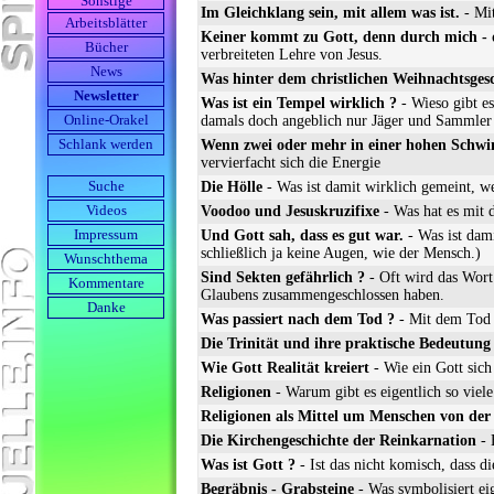
Sonstige
Im Gleichklang sein, mit allem was ist.
- Mit
Arbeits­blätter
Keiner kommt zu Gott, denn durch mich - die
Bücher
verbreiteten Lehre von Jesus.
News
Was hinter dem christlichen Weihnachtsge
Newsletter
Was ist ein Tempel wirklich ?
- Wieso gibt es
damals doch angeblich nur Jäger und Sammler
Online-Orakel
Wenn zwei oder mehr in einer hohen Sc
Schlank werden
vervierfacht sich die Energie
Die Hölle
- Was ist damit wirklich gemeint, w
Suche
Voodoo und Jesuskruzifixe
- Was hat es mit d
Videos
Und Gott sah, dass es gut war.
- Was ist dami
Impressum
schließlich ja keine Augen, wie der Mensch.)
Wunschthema
Sind Sekten gefährlich ?
- Oft wird das Wort 
Kommentare
Glaubens zusammengeschlossen haben.
Danke
Was passiert nach dem Tod ?
- Mit dem Tod v
Die Trinität und ihre praktische Bedeutung
Wie Gott Realität kreiert
- Wie ein Gott sich
Religionen
- Warum gibt es eigentlich so viele
Religionen als Mittel um Menschen von der
Die Kirchengeschichte der Reinkarnation
- 
Was ist Gott ?
- Ist das nicht komisch, dass di
Begräbnis - Grabsteine
- Was symbolisiert ei