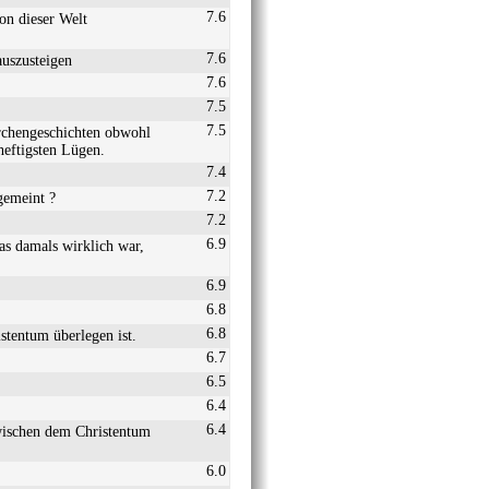
7.6
on dieser Welt
7.6
auszusteigen
7.6
7.5
7.5
rchengeschichten obwohl
heftigsten Lügen.
7.4
7.2
gemeint ?
7.2
6.9
as damals wirklich war,
6.9
6.8
6.8
stentum überlegen ist.
6.7
6.5
6.4
6.4
zwischen dem Christentum
6.0