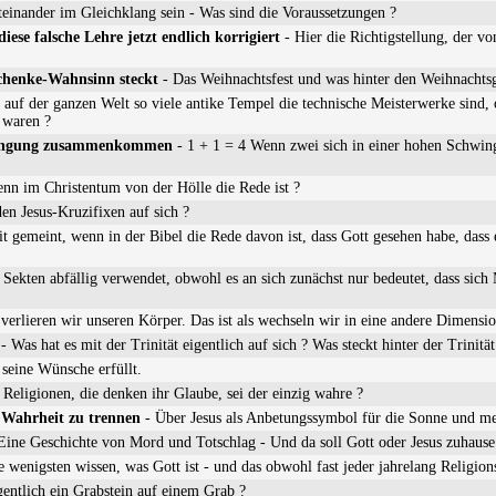
einander im Gleichklang sein - Was sind die Voraussetzungen ?
se falsche Lehre jetzt endlich korrigiert
- Hier die Richtigstellung, der vo
schenke-Wahnsinn steckt
- Das Weihnachtsfest und was hinter den Weihnachtsg
 auf der ganzen Welt so viele antike Tempel die technische Meisterwerke sind
 waren ?
hwingung zusammenkommen
- 1 + 1 = 4 Wenn zwei sich in einer hohen Schwi
enn im Christentum von der Hölle die Rede ist ?
en Jesus-Kruzifixen auf sich ?
t gemeint, wenn in der Bibel die Rede davon ist, dass Gott gesehen habe, dass es
Sekten abfällig verwendet, obwohl es an sich zunächst nur bedeutet, dass sich
erlieren wir unseren Körper. Das ist als wechseln wir in eine andere Dimensio
- Was hat es mit der Trinität eigentlich auf sich ? Was steckt hinter der Trinität
 seine Wünsche erfüllt.
 Religionen, die denken ihr Glaube, sei der einzig wahre ?
 Wahrheit zu trennen
- Über Jesus als Anbetungssymbol für die Sonne und m
Eine Geschichte von Mord und Totschlag - Und da soll Gott oder Jesus zuhause 
e wenigsten wissen, was Gott ist - und das obwohl fast jeder jahrelang Religions
gentlich ein Grabstein auf einem Grab ?