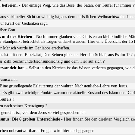
 befreien.
- Der einzige Weg, wie das Böse, der Satan, der Teufel für immer v
us spiritueller Sicht so wichtig ist, aus dem christlichen Weihnachtswahnsinn 
zur Kraft der Gedanken sagt.
über Gott.
s und der Kirchen
- Noch immer glauben viele Christen an kleinkindliche Mä
n Standpunkt betrachtet als Lügen entlarvt wurden. Hier eine Übersicht der 15 
r Mensch wurde im Genlabor erschaffen.
s ist mit dem Bibelzitat, Den Seinen gibts der Herr im Schlaf, aus Psalm 127 
er Zahl Sechshundertsechsundsechzig und dem Tier auf sich ?
erwandelt hat.
- Selbst in den Kirchen ist das Wissen verloren gegangen, wie d
Jesuswahn.
Eine grundlegende Erläuterung der wahren Nächstenliebe-Lehre von Jesus.
- Es gibt zwei wichtige Punkte warum der aktuelle Zustand des Islam dem Chri
Teufels ?
den nach seiner Kreuzigung ?
gemeint ist, von dem Jesus so viel gesprochen hat.
smus: Die 6 großen Unterschiede
- Hier finden Sie den direkten Vergleich 
ichen unbeantwortbaren Fragen wird hier nachgegangen.