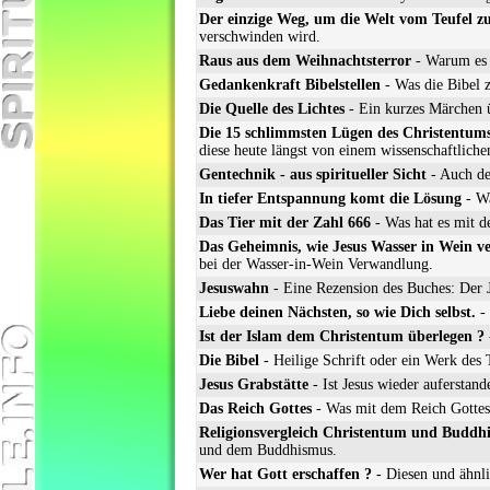
Der einzige Weg, um die Welt vom Teufel zu
verschwinden wird.
Raus aus dem Weihnachtsterror
- Warum es a
Gedankenkraft Bibelstellen
- Was die Bibel 
Die Quelle des Lichtes
- Ein kurzes Märchen 
Die 15 schlimmsten Lügen des Christentum
diese heute längst von einem wissenschaftliche
Gentechnik - aus spiritueller Sicht
- Auch de
In tiefer Entspannung komt die Lösung
- Wa
Das Tier mit der Zahl 666
- Was hat es mit d
Das Geheimnis, wie Jesus Wasser in Wein v
bei der Wasser-in-Wein Verwandlung.
Jesuswahn
- Eine Rezension des Buches: Der 
Liebe deinen Nächsten, so wie Dich selbst.
- 
Ist der Islam dem Christentum überlegen ?
Die Bibel
- Heilige Schrift oder ein Werk des 
Jesus Grabstätte
- Ist Jesus wieder auferstan
Das Reich Gottes
- Was mit dem Reich Gottes 
Religionsvergleich Christentum und Buddhi
und dem Buddhismus.
Wer hat Gott erschaffen ?
- Diesen und ähnl