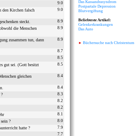
Das Kassandrasyndrom
9.0
Postpartale Depression
9.0
n den Kirchen falsch
Blutvergiftung
Beliebteste Artikel:
8.9
eschenken steckt.
Gelenkerkrankungen
8.9
, obwohl die Menschen
Das Auto
8.9
ngung zusammen tun, dann
►
Büchersuche nach Christentum
8.7
8.5
8.5
 gut sei. (Gott besitzt
8.4
 Menschen gleichen
8.4
n.
8.3
 ?
8.2
8.2
8.1
ehr
8.0
sein ?
7.9
unterricht hatte ?
7.7