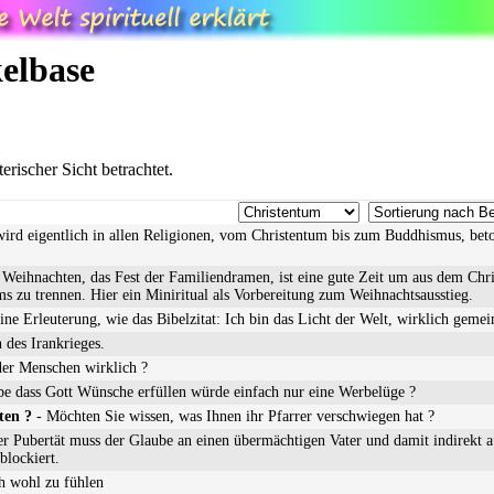
kelbase
rischer Sicht betrachtet.
rd eigentlich in allen Religionen, vom Christentum bis zum Buddhismus, beton
Weihnachten, das Fest der Familiendramen, ist eine gute Zeit um aus dem Chr
s zu trennen. Hier ein Miniritual als Vorbereitung zum Weihnachtsausstieg.
ine Erleuterung, wie das Bibelzitat: Ich bin das Licht der Welt, wirklich gemei
 des Irankrieges.
der Menschen wirklich ?
be dass Gott Wünsche erfüllen würde einfach nur eine Werbelüge ?
ten ?
- Möchten Sie wissen, was Ihnen ihr Pfarrer verschwiegen hat ?
er Pubertät muss der Glaube an einen übermächtigen Vater und damit indirekt 
blockiert.
h wohl zu fühlen